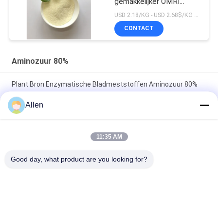
gemakkelijker OMRI
Organisch aminozuur
USD 2.18/KG - USD 2.68$/KG MOQ:1 MT
16%N 80%
CONTACT
Plantengraansstof
Moleculair gewicht 492.3
Aminozuur 80%
Plant Bron Enzymatische Bladmeststoffen Aminozuur 80%
Bio Organische Meststof
Allen
Het enzymatische Aminozuur 80% 85% poedert Organische
Meststof voor Tuingazon
11:35 AM
Het organische Enzymatische Poeder van het
Good day, what product are you looking for?
Hydrolyseaminozuur 80% voor Installaties Bladmeststof
populaire categorieën
Alle