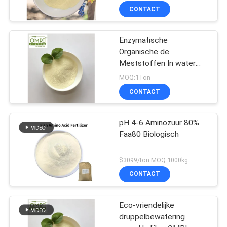
aminozuurpoeder
CONTACT
Enzymatische
Organische de
Meststoffen In water
oplosbare Natuurlijke
MOQ:1Ton
Stikstof van het
CONTACT
Aminozuurpoeder
pH 4-6 Aminozuur 80%
Faa80 Biologisch
$3099/ton MOQ:1000kg
CONTACT
Eco-vriendelijke
druppelbewatering