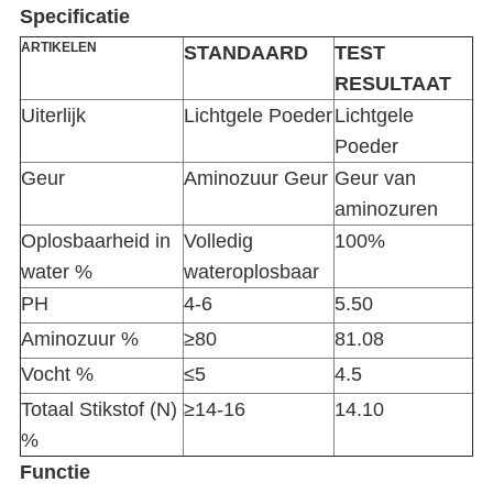
Specificatie
ARTIKELEN
STANDAARD
TEST
RESULTAAT
Uiterlijk
Lichtgele Poeder
Lichtgele
Poeder
Geur
Aminozuur Geur
Geur van
aminozuren
Oplosbaarheid in
Volledig
100%
water %
wateroplosbaar
PH
4-6
5.50
Aminozuur %
≥80
81.08
Vocht %
≤5
4.5
Totaal Stikstof (N)
≥14-16
14.10
%
Functie