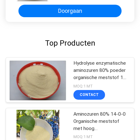
Doorgaan
Top Producten
Hydrolyse enzymatische
aminozuren 80% poeder
organische meststof 16-
0-0
MOQ:1 MT
CONTACT
Aminozuren 80% 14-0-0
Organische meststof
met hoog
stikstofgehalte Zuiver
MOQ:1 MT