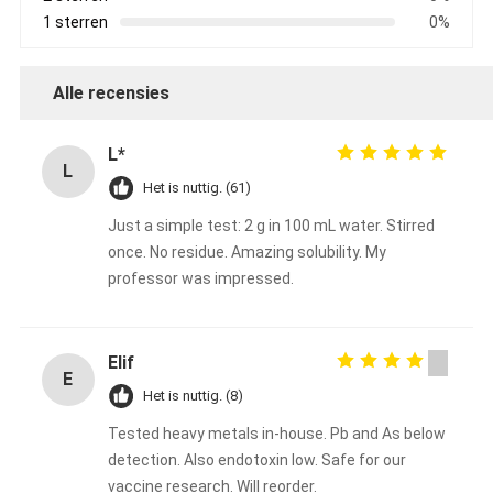
1 sterren
0%
Alle recensies
L*
L
Het is nuttig. (61)
Just a simple test: 2 g in 100 mL water. Stirred
once. No residue. Amazing solubility. My
professor was impressed.
Elif
E
Het is nuttig. (8)
Tested heavy metals in-house. Pb and As below
detection. Also endotoxin low. Safe for our
vaccine research. Will reorder.