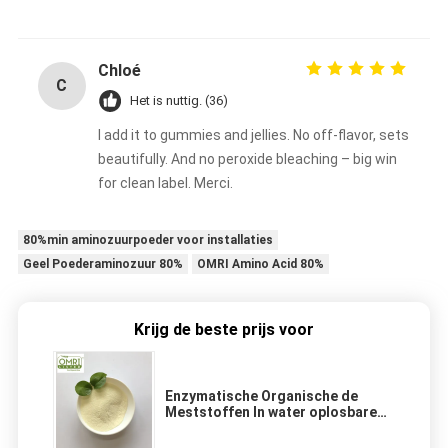
Chloé
C
Het is nuttig. (36)
I add it to gummies and jellies. No off-flavor, sets
beautifully. And no peroxide bleaching – big win
for clean label. Merci.
80%min aminozuurpoeder voor installaties
Geel Poederaminozuur 80%
OMRI Amino Acid 80%
Krijg de beste prijs voor
Enzymatische Organische de
Meststoffen In water oplosbare
Natuurlijke Stikstof van het
Aminozuurpoeder