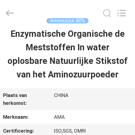
-
2026
Sichuan
Shihong
Aminozuur 80%
Technology
Co.,Ltd.
Enzymatische Organische de
HUIS
All
Rights
Meststoffen In water
Reserved.
PRODUCTEN
oplosbare Natuurlijke Stikstof
van het Aminozuurpoeder
VIDEOS
Plaats van
CHINA
ONGEVEER
herkomst:
ONS
Merknaam:
AMA
Certificering:
ISO,SGS, OMRI