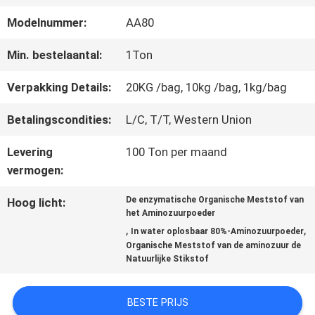
FABRIEKSREIS
Modelnummer:
AA80
KWALITEITSCONTROLE
Min. bestelaantal:
1Ton
Verpakking Details:
20KG /bag, 10kg /bag, 1kg/bag
CONTACTEER
Betalingscondities:
L/C, T/T, Western Union
ONS
Levering
100 Ton per maand
vermogen:
VERZOEK
De enzymatische Organische Meststof van
Hoog licht:
het Aminozuurpoeder
OM EEN
,
,
In water oplosbaar 80%-Aminozuurpoeder
Organische Meststof van de aminozuur de
CITAAT
Natuurlijke Stikstof
BESTE PRIJS
SITEMAP