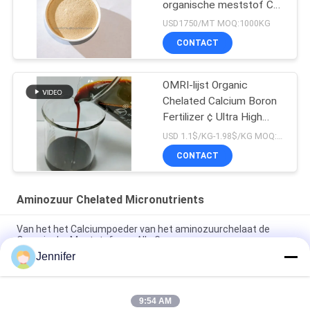
organische meststof Ca
Mg Fe Zn Mn Cu B Mo
USD1750/MT MOQ:1000KG
CONTACT
OMRI-lijst Organic
Chelated Calcium Boron
Fertilizer ¢ Ultra High
Absorption voor premium
USD 1.1$/KG-1.98$/KG MOQ:1 MT
gewassen
CONTACT
Aminozuur Chelated Micronutrients
Van het het Calciumpoeder van het aminozuurchelaat de
Organische Meststof voor Alle Gewassen
Jennifer
Aminozuurchelaat Mangaan Meststof Landbouw Bevordert
zaadontkieming
9:54 AM
Micro- van het aminozuurchelaat Elementen 15% voor het