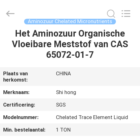
2026
Sichuan
Shihong
Technology
Co.,Ltd.
Aminozuur Chelated Micronutrients
All
Rights
Het Aminozuur Organische
HUIS
Reserved.
Vloeibare Meststof van CAS
PRODUCTEN
65072-01-7
VIDEOS
Plaats van
CHINA
herkomst:
ONGEVEER
Merknaam:
Shi hong
ONS
Certificering:
SGS
Modelnummer:
Chelated Trace Element Liquid
FABRIEKSREIS
Min. bestelaantal:
1 TON