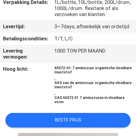
KWALITEITSCONTROLE
Verpakking Details:
1L/bottle, 10L/bottle, 200L/drum,
1000L/drum. flexitank of als
verzoeken van klanten.
CONTACTEER
Levertijd:
3~7days, afhankelijk van ordetijd
ONS
Betalingscondities:
T/T, L/C
VERZOEK
Levering
1000 TON PER MAAND
vermogen:
OM EEN
Hoog licht:
65072-01-7 aminozuur organische vloeibare
CITAAT
meststof
,
SGS van de aminozuur organische vloeibare
meststof
SITEMAP
,
CAS 65072 01 7 aminozuren in vloeibare
vorm
PRIVACYBELEID
BESTE PRIJS