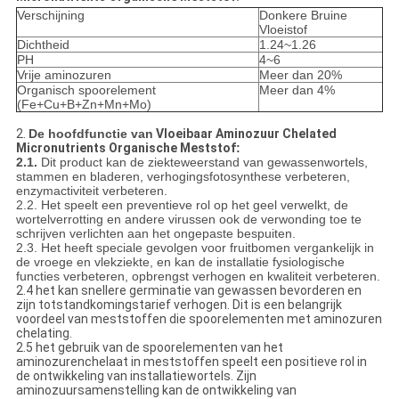
Verschijning
Donkere Bruine
Vloeistof
Dichtheid
1.24~1.26
PH
4~6
Vrije aminozuren
Meer dan 20%
Organisch spoorelement
Meer dan 4%
(Fe+Cu+B+Zn+Mn+Mo)
2.
De hoofdfunctie van
Vloeibaar Aminozuur Chelated
Micronutrients Organische Meststof
:
2.1.
Dit product kan de ziekteweerstand van gewassenwortels,
stammen en bladeren, verhogingsfotosynthese verbeteren,
enzymactiviteit verbeteren.
2.2. Het speelt een preventieve rol op het geel verwelkt, de
wortelverrotting en andere virussen ook de verwonding toe te
schrijven verlichten aan het ongepaste bespuiten.
2.3. Het heeft speciale gevolgen voor fruitbomen vergankelijk in
de vroege en vlekziekte, en kan de installatie fysiologische
functies verbeteren, opbrengst verhogen en kwaliteit verbeteren.
2.4 het kan snellere germinatie van gewassen bevorderen en
zijn totstandkomingstarief verhogen. Dit is een belangrijk
voordeel van meststoffen die spoorelementen met aminozuren
chelating.
2.5 het gebruik van de spoorelementen van het
aminozurenchelaat in meststoffen speelt een positieve rol in
de ontwikkeling van installatiewortels. Zijn
aminozuursamenstelling kan de ontwikkeling van