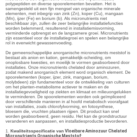
polypeptiden en diverse spoorelementen bevatten. Het is
samengesteld uit een fijn mengsel van organische minerale
elementen, met inbegrip van zink (Zn), koper (Cu), mangaan
(Mn), ijzer (Fe) en borium (b). Als micronutrients niet
beschikbaar zijn, zullen de zeer belangrijke installatiefuncties
worden belemmerd, resulterend in installatiemisvorming,
verminderde opbrengst en de langzamere groei. Micronutrients
zijn essentieel voor de installatiegroei en spelen een belangrijke
rol in evenwicht gewassenvoeding.
De gemeenschappelijke anorganische micronutrients meststof is
bestaat als anion en kation, gemakkelijk-scheiding, om
onoplosbare kwesties, en moeilijk te vormen geabsorbeerd door
installaties. Onze micronutrients chelated door aminozuren,
zodat makend anorganisch element word organisch element. De
spoorelementen (koper, ijzer, zink, mangaan, borium,
molybdeen) zijn fundamenteel voor de ontwikkeling van culturen
om het planten-metabolisme actiever te maken en de
installatiegevoeligheid op ziekten en klimaat en milieuongelukken
te verminderen. De spoorelementen worden ook geïmpliceerd
door verschillende manieren in al hoofd metabolisch voorafgaat
van installaties, zoals chlorofylvorming, en fotosynthese,
bloesem die, vruchten plaatsen rijpen. Dit product kan snel
worden geabsorbeerd, geen residu. Het kan de grondstructuur
veranderen en aanpassen, en installatiesproductie bevorderen.
1.
Kwaliteitsspecificatie van
Vloeibare Aminozuur Chelated
Micronutrients Organische Meststof
: