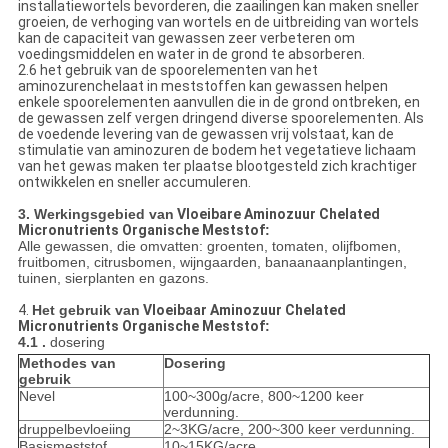
installatiewortels bevorderen, die zaailingen kan maken sneller
groeien, de verhoging van wortels en de uitbreiding van wortels
kan de capaciteit van gewassen zeer verbeteren om
voedingsmiddelen en water in de grond te absorberen.
2.6 het gebruik van de spoorelementen van het
aminozurenchelaat in meststoffen kan gewassen helpen
enkele spoorelementen aanvullen die in de grond ontbreken, en
de gewassen zelf vergen dringend diverse spoorelementen. Als
de voedende levering van de gewassen vrij volstaat, kan de
stimulatie van aminozuren de bodem het vegetatieve lichaam
van het gewas maken ter plaatse blootgesteld zich krachtiger
ontwikkelen en sneller accumuleren.
3. Werkingsgebied van
Vloeibare Aminozuur Chelated
Micronutrients Organische Meststof
:
Alle gewassen, die omvatten: groenten, tomaten, olijfbomen,
fruitbomen, citrusbomen, wijngaarden, banaanaanplantingen,
tuinen, sierplanten en gazons.
4.
Het gebruik van
Vloeibaar Aminozuur Chelated
Micronutrients Organische Meststof
:
4.1 .
dosering
Methodes van
Dosering
gebruik
Nevel
100~300g/acre, 800~1200 keer
verdunning.
druppelbevloeiing
2~3KG/acre, 200~300 keer verdunning.
Basismeststof
10~15KG/acre.