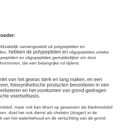
Poeder
:
dzakelijk samengesteld uit polypeptiden en
hebben de polypeptiden en
den,
oligopeptides unieke
olypeptiden en oligopeptides gemakkelijker om door
hormonen, die een belangrijke rol tijdens
tel van het gewas sterk en lang maken, en een
eren, fotosynthetische producten bevorderen in een
s verbeteren en het voorkomen van grond-gedragen
ische voedselbasis.
ststof, maar ook kan direct op gewassen als bladmeststof
n, doet het ook dienst als chelator (drager) in de
it van het waterbehoud en de verluchting van de grond.