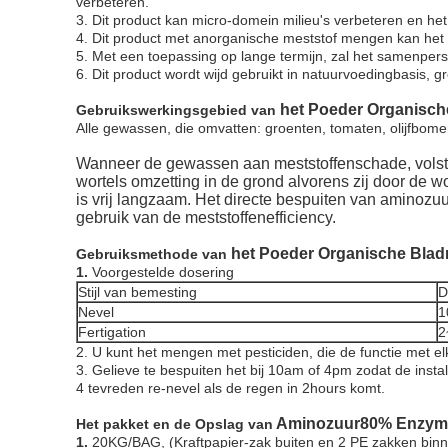
verbeteren.
3. Dit product kan micro-domein milieu's verbeteren en 
4. Dit product met anorganische meststof mengen kan het
5. Met een toepassing op lange termijn, zal het samenpe
6. Dit product wordt wijd gebruikt in natuurvoedingbasis, g
het Poeder
Organische
Gebruikswerkingsgebied van
Alle gewassen, die omvatten: groenten, tomaten, olijfbome
Wanneer de gewassen aan meststoffenschade, volstrom
wortels omzetting in de grond alvorens zij door de 
is vrij langzaam. Het directe bespuiten van aminozuur
gebruik van de meststoffenefficiency.
het Poeder
Organische Blad
Gebruiksmethode van
1.
Voorgestelde dosering
Stijl van bemesting
D
Nevel
1
Fertigation
2
2. U kunt het mengen met pesticiden, die de functie met el
3. Gelieve te bespuiten het bij 10am of 4pm zodat de instal
4 tevreden re-nevel als de regen in 2hours komt.
Aminozuur80% Enzymat
Het pakket en de Opslag van
1.
20KG/BAG, (Kraftpapier-zak buiten en 2 PE zakken binne