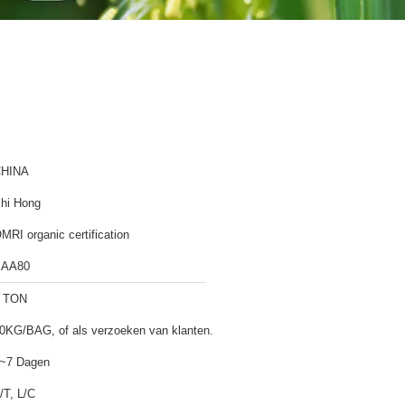
HINA
hi Hong
MRI organic certification
EAA80
 TON
0KG/BAG, of als verzoeken van klanten.
~7 Dagen
/T, L/C