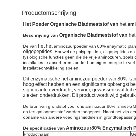
Productomschrijving
Het Poeder Organische Bladmeststof van
het
ami
Organische Bladmeststof van
he
Beschrijving van
het het
De van
aminozuurpoeder van 80% enaymatic planta
oligopeptides
. Hoewel de polypeptiden, oligopeptides en
fysiologische functies geen die de vrije aminozuren, zoals
installaties te absorberen zonder hun eigen energie te verb
installatieontwikkeling spelen.
Dit enzymatische het aminozuurpoeder van 80% kan 
hoog effect hebben en een significante opbrengst be
significante overdracht, vervoer, gewassenkwaliteit
ziekten onderdrukken. Dit product wordt wijd gebruik
De bron van grondstof voor ons aminozuur 80% is niet-GMO
en fertigationmeststof worden toegepast. Naast het zijn ee
opname van andere voedingsmiddelen in grondtoepassingen. 
Aminozuur
80% Enzymatisch P
De specificaties van
Productnaam
Ge