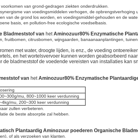
het voorkomen van grond-gedragen ziekten onderdrukken.
 synergisme van voedingsmiddelen verhogen, de opbrengstverhoging uit
rsen van de grond los worden, en voedingsmiddel-gehouden en de wate
roene basis, en pollution-free ecologische voedselbasis.
 Bladmeststof van
het
Aminozuur80% Enzymatische Plant
n, fruitbomen, citrusbomen, wijngaarden, banaanaanplantingen, tuinen
en met water, droogte lijden, is enz., de voeding ontoereikend
wortels, en het wortelsvervoer kunnen worden geabsorbeerd naa
 de bladmeststof de voedende vereisten van installaties kan snel 
meststof van
het
Aminozuur80% Enzymatische Plantaardig
osering
00~300g/mu, 800~1000 keer verdunning
~4kg/mu, 200~300 keer verdunning
kaar zullen verbeteren.
latie de beste absorptie zal hebben.
isch Plantaardig Aminozuur poederen Organische Bladme
n), of als verzoeken van klanten.