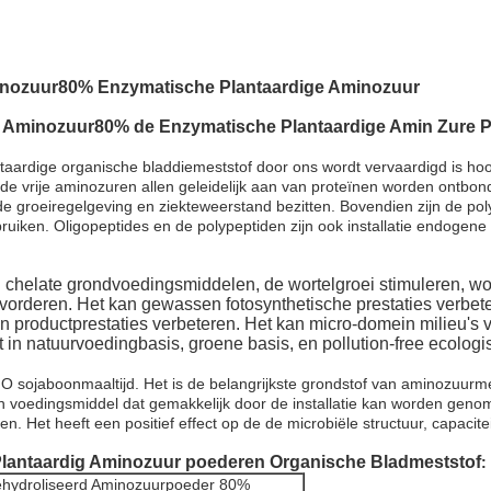
nozuur80% Enzymatische Plantaardige Aminozuur
t
Aminozuur80% de Enzymatische Plantaardige Amin Zure 
ardige organische bladdiemeststof door ons wordt vervaardigd is hoof
 de vrije aminozuren allen geleidelijk aan van proteïnen worden ontbon
 de groeiregelgeving en ziekteweerstand bezitten. Bovendien zijn de p
ruiken. Oligopeptides en de polypeptiden zijn ook installatie endogene 
chelate grondvoedingsmiddelen, de wortelgroei stimuleren, wor
vorderen. Het kan gewassen fotosynthetische prestaties verbet
 en productprestaties verbeteren. Het kan micro-domein milieu'
t in natuurvoedingbasis, groene basis, en pollution-free ecolog
 sojaboonmaaltijd. Het is de belangrijkste grondstof van aminozuurme
n voedingsmiddel dat gemakkelijk door de installatie kan worden genome
Het heeft een positief effect op de de microbiële structuur, capacite
lantaardig Aminozuur poederen Organische Bladmeststof
:
hydroliseerd Aminozuurpoeder 80%