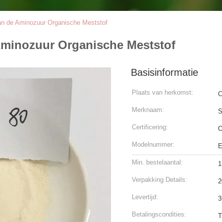
n de Aminozuur Organische Meststof
Aminozuur Organische Meststof
Basisinformatie
Plaats van herkomst:
C
Merknaam:
S
Certificering:
O
Modelnummer:
Min. bestelaantal:
1
Verpakking Details:
2
Levertijd:
3
Betalingscondities:
T