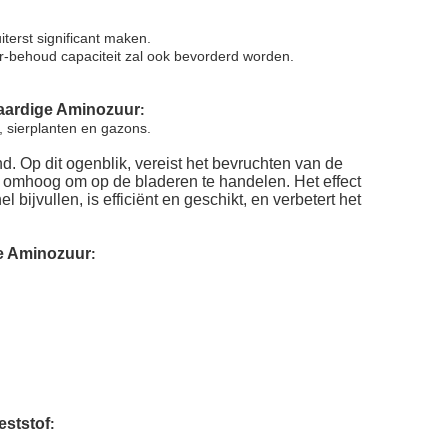
erst significant maken.
r-behoud capaciteit zal ook bevorderd worden.
aardige Aminozuur
:
, sierplanten en gazons.
. Op dit ogenblik, vereist het bevruchten van de
r omhoog om op de bladeren te handelen. Het effect
bijvullen, is efficiënt en geschikt, en verbetert het
e Aminozuur
:
ststof
: