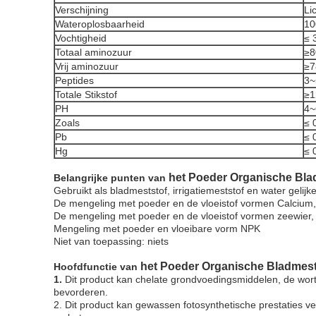
Verschijning
Li
Wateroplosbaarheid
10
Vochtigheid
≤ 
Totaal aminozuur
≥
Vrij aminozuur
≥
Peptides
3
Totale Stikstof
≥
PH
4~
Zoals
≤ 
Pb
≤ 
Hg
≤ 
het Poeder
Organische Bla
Belangrijke punten van
Gebruikt als bladmeststof, irrigatiemeststof en water gelijk
De mengeling met poeder en de vloeistof vormen Calcium,
De mengeling met poeder en de vloeistof vormen zeewier, 
Mengeling met poeder en vloeibare vorm NPK
Niet van toepassing: niets
het Poeder
Organische Bladmest
Hoofdfunctie van
1.
Dit product kan chelate grondvoedingsmiddelen, de wort
bevorderen.
2. Dit product kan gewassen fotosynthetische prestaties ve