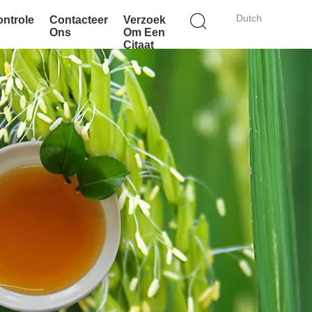
Dutch
ontrole
Contacteer
Verzoek
Ons
Om Een
Citaat