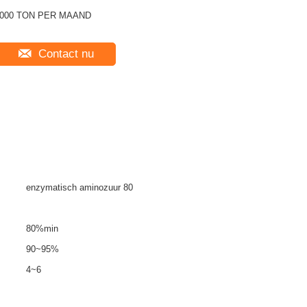
000 TON PER MAAND
Contact nu
enzymatisch aminozuur 80
80%min
90~95%
4~6