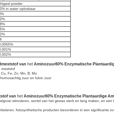
chtgeel poeder
0% in water oplosbaar
3%
80%
78%
~5%
12%
6
0,0055%
0,001%
0,002%
dmeststof van
het
Aminozuur80% Enzymatische Plantaardi
e meststof
 Cu, Fe, Zn, Mn, B, Mo
humusachtig zuur en fulvic zuur
stof van
het
Aminozuur80% Enzymatische Plantaardige Am
elgroei stimuleren, wortel van het gewas sterk en lang maken, en een 
rbeteren, fotosynthetische producten bevorderen in een significante ov