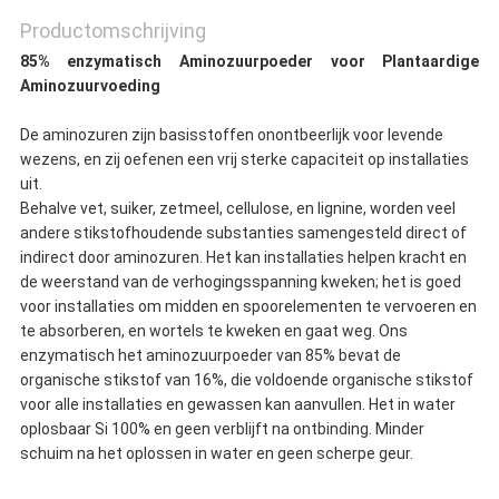
Productomschrijving
85% enzymatisch Aminozuurpoeder voor Plantaardige
Aminozuurvoeding
De aminozuren zijn basisstoffen onontbeerlijk voor levende
wezens, en zij oefenen een vrij sterke capaciteit op installaties
uit.
Behalve vet, suiker, zetmeel, cellulose, en lignine, worden veel
andere stikstofhoudende substanties samengesteld direct of
indirect door aminozuren. Het kan installaties helpen kracht en
de weerstand van de verhogingsspanning kweken; het is goed
voor installaties om midden en spoorelementen te vervoeren en
te absorberen, en wortels te kweken en gaat weg. Ons
enzymatisch het aminozuurpoeder van 85% bevat de
organische stikstof van 16%, die voldoende organische stikstof
voor alle installaties en gewassen kan aanvullen. Het in water
oplosbaar Si 100% en geen verblijft na ontbinding. Minder
schuim na het oplossen in water en geen scherpe geur.