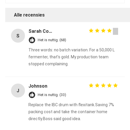
Alle recensies
Sarah Connors
S
Het is nuttig. (68)
Three words: no batch variation. For a 50,000 L
fermenter, that’s gold. My production team
stopped complaining.
Johnson
J
Het is nuttig. (33)
Replace the IBC drum with flexitank.Saving 7%
packing cost and take the container home
directly.Boss said good idea.