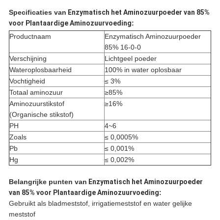
Specificaties van
Enzymatisch het Aminozuurpoeder van 85%
voor Plantaardige Aminozuurvoeding
:
Productnaam
Enzymatisch Aminozuurpoeder
85% 16-0-0
Verschijning
Lichtgeel poeder
Wateroplosbaarheid
100% in water oplosbaar
Vochtigheid
≤ 3%
Totaal aminozuur
≥85%
Aminozuurstikstof
≥16%
(Organische stikstof)
PH
4~6
Zoals
≤ 0,0005%
Pb
≤ 0,001%
Hg
≤ 0,002%
Belangrijke punten
van
Enzymatisch het Aminozuurpoeder
van 85% voor Plantaardige Aminozuurvoeding
:
Gebruikt als bladmeststof, irrigatiemeststof en water gelijke
meststof