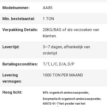
FABRIEKSREIS
Modelnummer:
AA85
KWALITEITSCONTROLE
Min. bestelaantal:
1 TON
Verpakking Details:
20KG/BAG of als verzoeken van
klanten.
CONTACTEER
ONS
Levertijd:
3~7 dagen, afhankelijk van
ordetijd
Betalingscondities:
T/T, L/C, D/A, D/P
VERZOEK
Levering
1000 TON PER MAAND
OM EEN
vermogen:
CITAAT
Hoog licht:
,
85% organisch aminozuurpoeder
,
Enzymatisch organisch aminozuurpoeder
SITEMAP
65072-01-7 het poeder van het