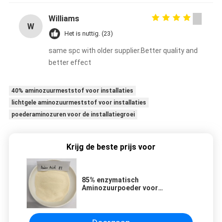
Williams
W
Het is nuttig. (23)
same spc with older supplier.Better quality and
better effect
40% aminozuurmeststof voor installaties
lichtgele aminozuurmeststof voor installaties
poederaminozuren voor de installatiegroei
Krijg de beste prijs voor
85% enzymatisch
Aminozuurpoeder voor
Plantaardige Voeding CAS 65072-
01-7