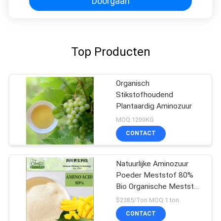
Doorgaan
Top Producten
Organisch
Stikstofhoudend
Plantaardig Aminozuur
MOQ:1200KG
CONTACT
Natuurlijke Aminozuur
Poeder Meststof 80%
Bio Organische Meststof
Van Planten
$2385/Ton MOQ:1 ton
CONTACT