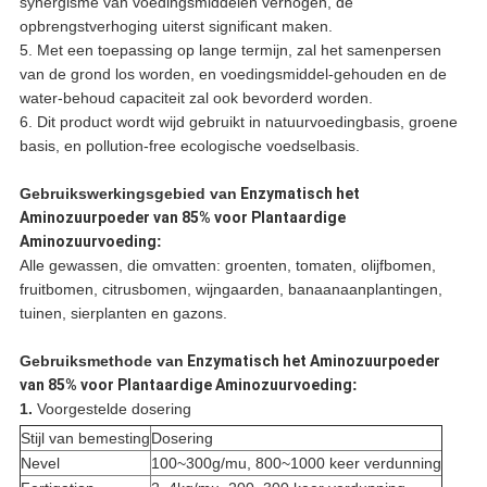
synergisme van voedingsmiddelen verhogen, de
opbrengstverhoging uiterst significant maken.
5. Met een toepassing op lange termijn, zal het samenpersen
van de grond los worden, en voedingsmiddel-gehouden en de
water-behoud capaciteit zal ook bevorderd worden.
6. Dit product wordt wijd gebruikt in natuurvoedingbasis, groene
basis, en pollution-free ecologische voedselbasis.
Gebruikswerkingsgebied
van
Enzymatisch het
Aminozuurpoeder van 85% voor Plantaardige
Aminozuurvoeding
:
Alle gewassen, die omvatten: groenten, tomaten, olijfbomen,
fruitbomen, citrusbomen, wijngaarden, banaanaanplantingen,
tuinen, sierplanten en gazons.
Gebruiksmethode
van
Enzymatisch het Aminozuurpoeder
van 85% voor Plantaardige Aminozuurvoeding
:
1.
Voorgestelde dosering
Stijl van bemesting
Dosering
Nevel
100~300g/mu, 800~1000 keer verdunning