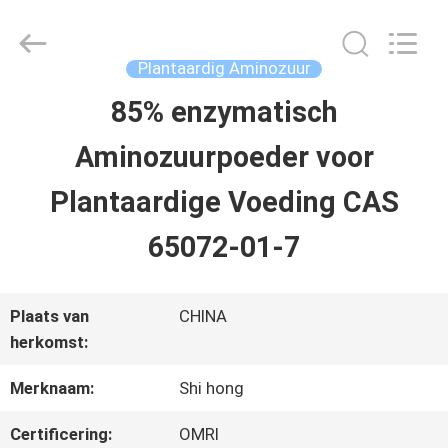
-
2026
Sichuan
Shihong
Plantaardig Aminozuur
Technology
Co.,Ltd.
85% enzymatisch
HUIS
All
Rights
Aminozuurpoeder voor
Reserved.
PRODUCTEN
Plantaardige Voeding CAS
65072-01-7
VIDEOS
Plaats van
CHINA
ONGEVEER
herkomst:
ONS
Merknaam:
Shi hong
Certificering:
OMRI