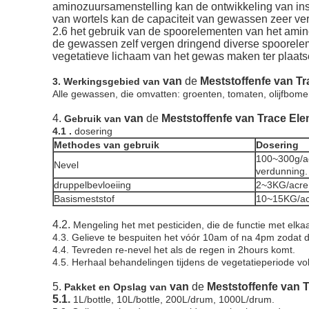
aminozuursamenstelling kan de ontwikkeling van inst
van wortels kan de capaciteit van gewassen zeer ve
2.6 het gebruik van de spoorelementen van het amin
de gewassen zelf vergen dringend diverse spoorelem
vegetatieve lichaam van het gewas maken ter plaatse
van
de
Meststoffenfe van T
3. Werkingsgebied van
Alle gewassen, die omvatten: groenten, tomaten, olijfbome
4.
van
de
Meststoffenfe van Trace El
Gebruik van
4.1 .
dosering
Methodes van gebruik
Dosering
100~300g/a
Nevel
verdunning.
druppelbevloeiing
2~3KG/acre,
Basismeststof
10~15KG/ac
4.2.
Mengeling het met pesticiden, die de functie met elka
4.3. Gelieve te bespuiten het vóór 10am of na 4pm zodat de
4.4. Tevreden re-nevel het als de regen in 2hours komt.
4.5. Herhaal behandelingen tijdens de vegetatieperiode 
5.
van
de
Meststoffenfe van 
Pakket en Opslag van
5.1.
1L/bottle, 10L/bottle, 200L/drum, 1000L/drum.