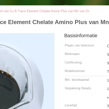
of van Cu B Trace Element Chelate Amino Plus van Mn van Zn
ace Element Chelate Amino Plus van Mn
Basisinformatie
Plaats van herkomst:
C
Merknaam:
S
Certificering:
Modelnummer:
T
Min. bestelaantal:
1
Verpakking Details:
1
v
Levertijd:
3