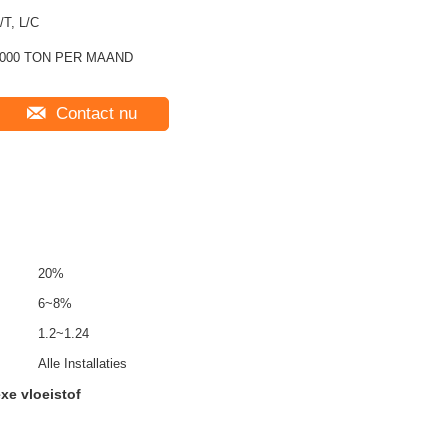
/T, L/C
000 TON PER MAAND
Contact nu
20%
6~8%
1.2~1.24
Alle Installaties
xe vloeistof