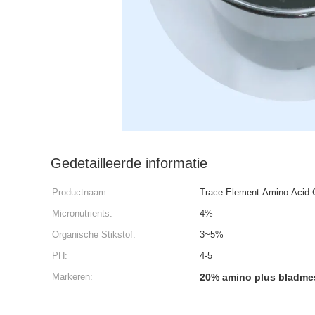
Gedetailleerde informatie
Productnaam:
Trace Element Amino Acid C
Micronutrients:
4%
Organische Stikstof:
3~5%
PH:
4-5
Markeren:
20% amino plus bladme