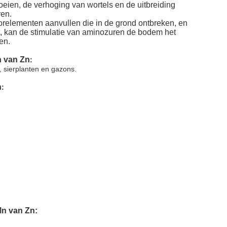
oeien, de verhoging van wortels en de uitbreiding
ren.
relementen aanvullen die in de grond ontbreken, en
, kan de stimulatie van aminozuren de bodem het
en.
n van Zn
:
, sierplanten en gazons.
n
:
Mn van Zn: