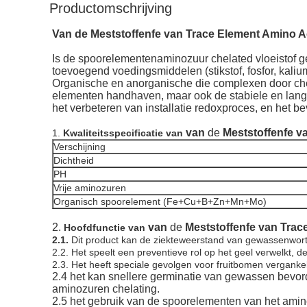
Productomschrijving
Van de Meststoffenfe van Trace Element Amino A
Is de spoorelementenaminozuur chelated vloeistof ge
toevoegend voedingsmiddelen (stikstof, fosfor, kalium
Organische en anorganische die complexen door chel
elementen handhaven, maar ook de stabiele en langd
het verbeteren van installatie redoxproces, en het b
van
de
Meststoffenfe v
1.
Kwaliteitsspecificatie van
Verschijning
Dichtheid
PH
Vrije aminozuren
Organisch spoorelement (Fe+Cu+B+Zn+Mn+Mo)
2.
van
de
Meststoffenfe van Trac
Hoofdfunctie van
2.1.
Dit product kan de ziekteweerstand van gewassenwort
2.2. Het speelt een preventieve rol op het geel verwelkt, 
2.3. Het heeft speciale gevolgen voor fruitbomen vergankeli
2.4 het kan snellere germinatie van gewassen bevord
aminozuren chelating.
2.5 het gebruik van de spoorelementen van het aminoz