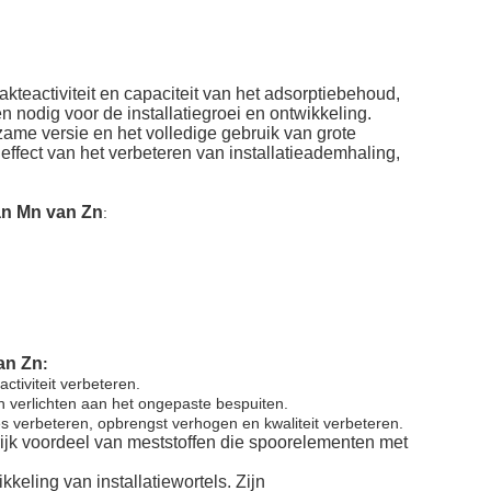
teactiviteit en capaciteit van het adsorptiebehoud,
n nodig voor de installatiegroei en ontwikkeling.
me versie en het volledige gebruik van grote
fect van het verbeteren van installatieademhaling,
an Mn van Zn
:
an Zn
:
tiviteit verbeteren.
en verlichten aan het ongepaste bespuiten.
ies verbeteren, opbrengst verhogen en kwaliteit verbeteren.
rijk voordeel van meststoffen die spoorelementen met
keling van installatiewortels. Zijn