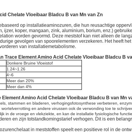
cid Chelate Vloeibaar Bladcu B van Mn van Zn
baseerd op installatieaminozuren, die hun reusachtige oppervlak
, ijzer, koper, mangaan, zink, aluminium, borium, enz.) gebruike
ation worden gevormd. Deze meststof kan niet alleen de langza
urige gevolgen van spoorelementen verzekeren. Het heeft het ef
evorderen van installatiemetabolisme.
an Trace Element Amino Acid Chelate Vloeibaar Bladcu B v
Donkere Bruine Vloeistof
1.24~1.26
4~6
Meer dan 20%
Meer dan 4%
e Element Amino Acid Chelate Vloeibaar Bladcu B van Mn v
els, stammen en bladeren, verhogingsfotosynthese verbeteren, enzymac
de wortelverrotting en andere virussen ook de verwonding toe te schrijv
jk in de vroege en vlekziekte, en kan de installatie fysiologische funct
eren en zijn totstandkomingstarief verhogen. Dit is een belang
urenchelaat in meststoffen speelt een positieve rol in de ontwik