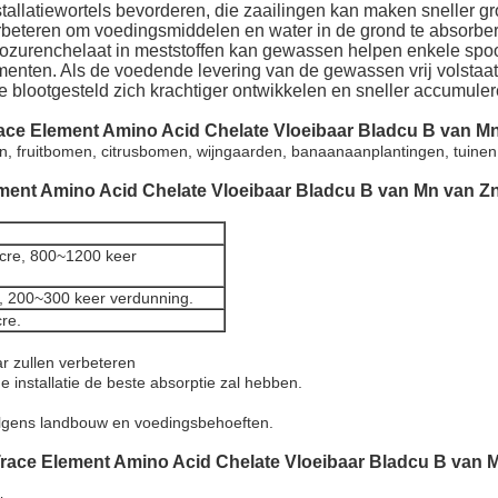
allatiewortels bevorderen, die zaailingen kan maken sneller gr
rbeteren om voedingsmiddelen en water in de grond te absorbe
ozurenchelaat in meststoffen kan gewassen helpen enkele spoo
enten. Als de voedende levering van de gewassen vrij volstaat
 blootgesteld zich krachtiger ontwikkelen en sneller accumuler
race Element Amino Acid Chelate Vloeibaar Bladcu B van M
n, fruitbomen, citrusbomen, wijngaarden, banaanaanplantingen, tuinen
ement Amino Acid Chelate Vloeibaar Bladcu B van Mn van Z
cre, 800~1200 keer
 200~300 keer verdunning.
re.
ar zullen verbeteren
 installatie de beste absorptie zal hebben.
volgens landbouw en voedingsbehoeften.
Trace Element Amino Acid Chelate Vloeibaar Bladcu B van 