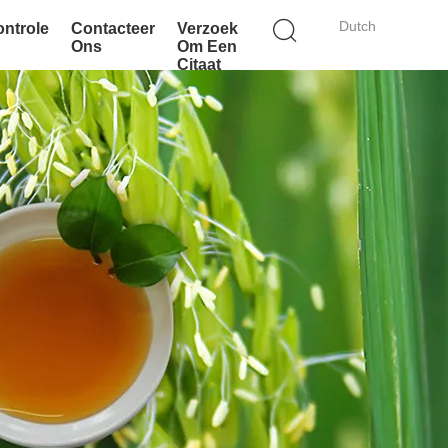
Dutch
ontrole
Contacteer
Verzoek
Ons
Om Een
Citaat