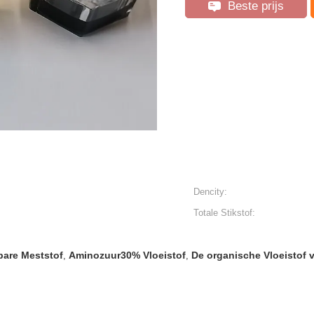
Beste prijs
Dencity:
Totale Stikstof:
bare Meststof
Aminozuur30% Vloeistof
De organische Vloeistof
,
,