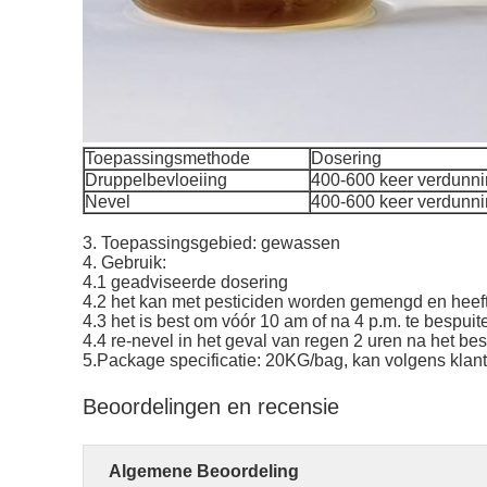
Toepassingsmethode
Dosering
Druppelbevloeiing
400-600 keer verdunn
Nevel
400-600 keer verdunn
3. Toepassingsgebied: gewassen
4. Gebruik:
4.1 geadviseerde dosering
4.2 het kan met pesticiden worden gemengd en heeft
4.3 het is best om vóór 10 am of na 4 p.m. te bespuit
4.4 re-nevel in het geval van regen 2 uren na het bes
5.Package specificatie: 20KG/bag, kan volgens klan
Beoordelingen en recensie
Algemene Beoordeling