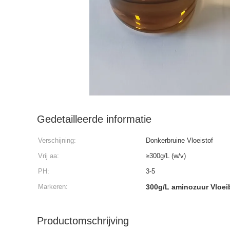
Gedetailleerde informatie
Verschijning:
Donkerbruine Vloeistof
Vrij aa:
≥300g/L (w/v)
PH:
3-5
Markeren:
300g/L aminozuur Vloei
Productomschrijving