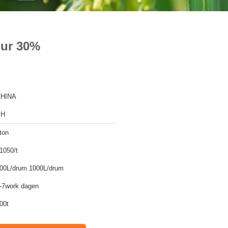
uur 30%
HINA
SH
ton
1050/t
00L/drum 1000L/drum
-7work dagen
00t