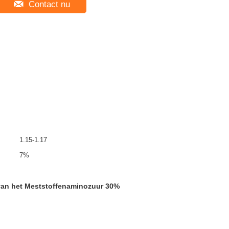
Contact nu
1.15-1.17
7%
 van het Meststoffenaminozuur 30%