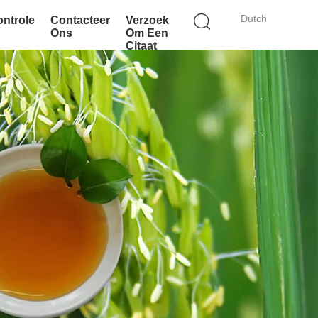
Dutch
ontrole
Contacteer
Verzoek
Ons
Om Een
Citaat