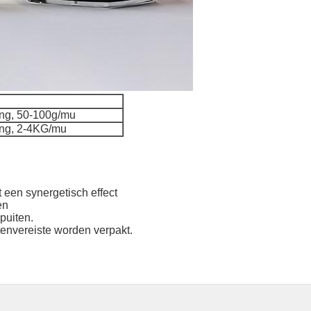
ing, 50-100g/mu
ing, 2-4KG/mu
 een synergetisch effect
en
puiten.
tenvereiste worden verpakt.