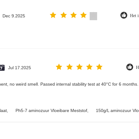
Dec 9.2025
Het i
Jul 17.2025
H
ent, no weird smell. Passed internal stability test at 40°C for 6 months.
laat
,
Ph5-7 aminozuur Vloeibare Meststof
,
150g/L aminozuur Vlo