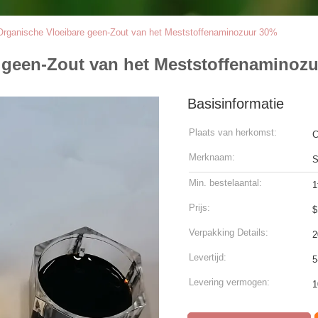
Organische Vloeibare geen-Zout van het Meststoffenaminozuur 30%
e geen-Zout van het Meststoffenaminoz
Basisinformatie
Plaats van herkomst:
C
Merknaam:
Min. bestelaantal:
1
Prijs:
$
Verpakking Details:
2
Levertijd:
5
Levering vermogen:
1