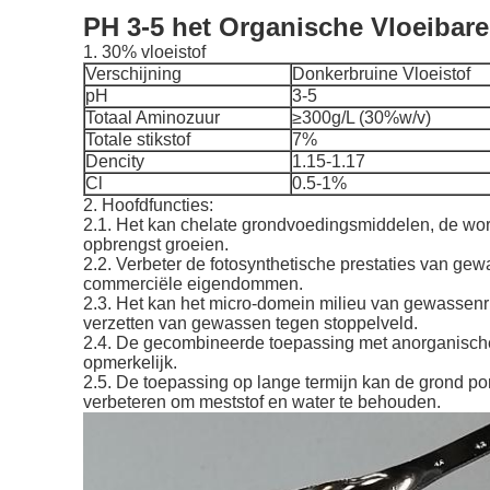
PH 3-5 het Organische Vloeibar
1. 30% vloeistof
Verschijning
Donkerbruine Vloeistof
pH
3-5
Totaal Aminozuur
≥300g/L (30%w/v)
Totale stikstof
7%
Dencity
1.15-1.17
Cl
0.5-1%
2. Hoofdfuncties:
2.1. Het kan chelate grondvoedingsmiddelen, de wor
opbrengst groeien.
2.2. Verbeter de fotosynthetische prestaties van ge
commerciële eigendommen.
2.3. Het kan het micro-domein milieu van gewassenr
verzetten van gewassen tegen stoppelveld.
2.4. De gecombineerde toepassing met anorganische 
opmerkelijk.
2.5. De toepassing op lange termijn kan de grond 
verbeteren om meststof en water te behouden.