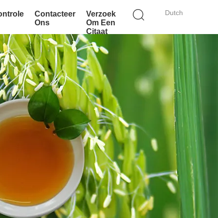
Dutch
ontrole
Contacteer
Verzoek
Ons
Om Een
Citaat