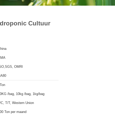
ydroponic Cultuur
hina
AMA
SO,SGS, OMRI
A80
Ton
0KG /bag, 10kg /bag, 1kg/bag
/C, T/T, Western Union
00 Ton per maand