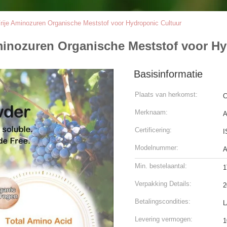
rije Aminozuren Organische Meststof voor Hydroponic Cultuur
Aminozuren Organische Meststof voor H
Basisinformatie
Plaats van herkomst:
C
Merknaam:
Certificering:
I
Modelnummer:
A
Min. bestelaantal:
1
Verpakking Details:
2
Betalingscondities:
L
Levering vermogen:
1