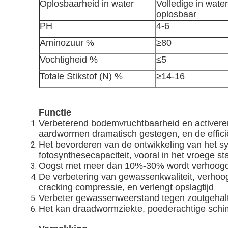
Oplosbaarheid in water
Volledige in water
oplosbaar
PH
4-6
Aminozuur %
≥80
Vochtigheid %
≤5
Totale Stikstof (N) %
≥14-16
Functie
Verbeterend bodemvruchtbaarheid en activeren
aardwormen dramatisch gestegen, en de effici
Het bevorderen van de ontwikkeling van het sy
fotosynthesecapaciteit, vooral in het vroege 
Oogst met meer dan 10%-30% wordt verhoogd
De verbetering van gewassenkwaliteit, verhoog
cracking compressie, en verlengt opslagtijd
Verbeter gewassenweerstand tegen zoutgehal
Het kan draadwormziekte, poederachtige schim