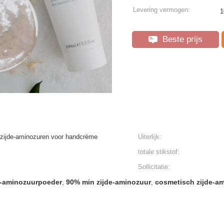
Levering vermogen:
1
Beste prijs
rzijde-aminozuren voor handcrème
Uiterlijk:
totale stikstof:
Sollicitatie:
de-aminozuurpoeder
90% min zijde-aminozuur
cosmetisch zijde-a
,
,