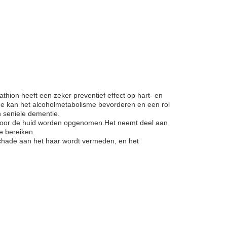
thion heeft een zeker preventief effect op hart- en
ne kan het alcoholmetabolisme bevorderen en een rol
 seniele dementie.
l door de huid worden opgenomen.Het neemt deel aan
e bereiken.
schade aan het haar wordt vermeden, en het