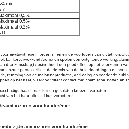
4% min
5-7
Maximaal 0,5%
Maximaal 0,5%
Maximaal 0,2%
ND
voor eiwitsynthese in organismen en de voorlopers van glutathion.Gluta
s ook kankerverwekkend Aromaten spelen een ontgiftende werking;alani
van dronkenschap;tyrosine heeft een goed effect op het voorkomen van
de-aminozuur gemakkelijk in de dermis van de huid doordringen en sne
tatie, remming van de melanineproductie, anti-aging en voedende huid t
appen op het haar, waardoor direct contact met chemische stoffen en 
beschadigd haar herstellen en gespleten kroezen verbeteren.
racht van het haar effectief kan verbeteren.
jde-aminozuren voor handcrème
:
 poederzijde-aminozuren voor handcrème
: