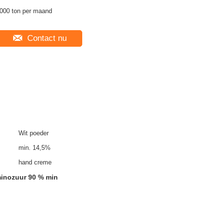
000 ton per maand
Contact nu
Wit poeder
min. 14,5%
hand creme
minozuur 90 % min