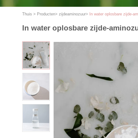
Thuis
>
Producten
>
zijdeaminozuur
>
In water oplosbare zijde-a
In water oplosbare zijde-aminoz