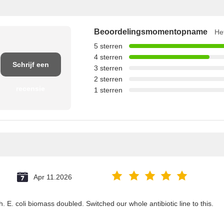
Beoordelingsmomentopname
He
5 sterren
4 sterren
Schrijf een
3 sterren
2 sterren
recensie
1 sterren
Apr 11.2026
h. E. coli biomass doubled. Switched our whole antibiotic line to this.