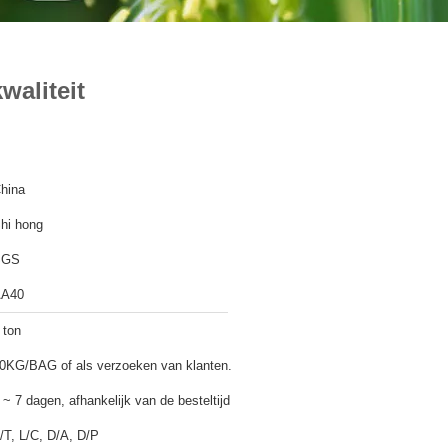
waliteit
hina
hi hong
SGS
A40
 ton
0KG/BAG of als verzoeken van klanten.
 ~ 7 dagen, afhankelijk van de besteltijd
/T, L/C, D/A, D/P