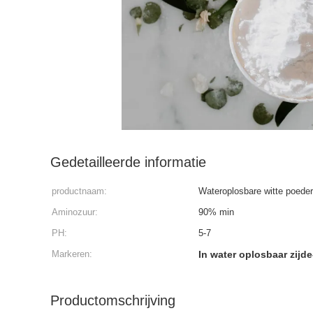
Gedetailleerde informatie
productnaam:
Wateroplosbare witte poede
Aminozuur:
90% min
PH:
5-7
Markeren:
In water oplosbaar zij
Productomschrijving