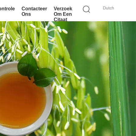
Dutch
ontrole
Contacteer
Verzoek
Ons
Om Een
Citaat