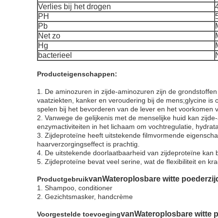
Verlies bij het drogen
PH
Pb
Net zo
Hg
bacterieel
Producteigenschappen
:
1. De aminozuren in zijde-aminozuren zijn de grondstoffen 
vaatziekten, kanker en veroudering bij de mens;glycine i
spelen bij het bevorderen van de lever en het voorkomen 
2. Vanwege de gelijkenis met de menselijke huid kan zij
enzymactiviteiten in het lichaam om vochtregulatie, hydra
3. Zijdeproteïne heeft uitstekende filmvormende eigensch
haarverzorgingseffect is prachtig.
4. De uitstekende doorlaatbaarheid van zijdeproteïne kan 
5. Zijdeproteïne bevat veel serine, wat de flexibiliteit en k
van
Wateroplosbare witte poederzi
Productgebruik
1. Shampoo, conditioner
2. Gezichtsmasker, handcrème
van
Wateroplosbare witte
Voorgestelde toevoeging