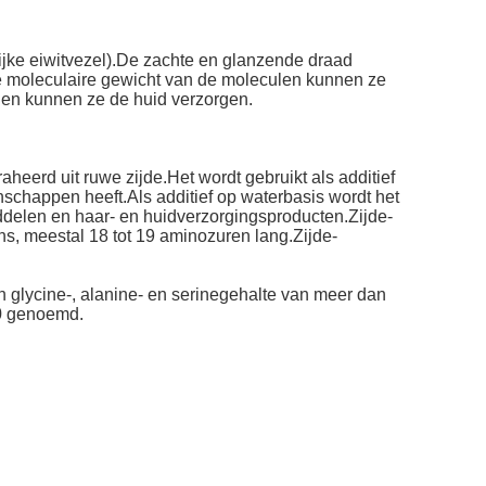
lijke eiwitvezel).De zachte en glanzende draad
ge moleculaire gewicht van de moleculen kunnen ze
 en kunnen ze de huid verzorgen.
aheerd uit ruwe zijde.Het wordt gebruikt als additief
chappen heeft.Als additief op waterbasis wordt het
ddelen en haar- en huidverzorgingsproducten.Zijde-
ns, meestal 18 tot 19 aminozuren lang.Zijde-
n glycine-, alanine- en serinegehalte van meer dan
90 genoemd.