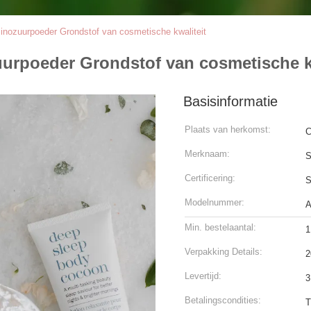
minozuurpoeder Grondstof van cosmetische kwaliteit
uurpoeder Grondstof van cosmetische k
Basisinformatie
Plaats van herkomst:
C
Merknaam:
S
Certificering:
Modelnummer:
A
Min. bestelaantal:
1
Verpakking Details:
2
Levertijd:
3
Betalingscondities:
T