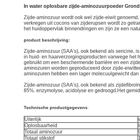
In water oplosbare zijde-aminozuurpoeder Gronds
Zijde-aminozuur wordt ook wel zijde-eiwit genoemd, 
verkregen uit cocons van zijderupsen wordt zo getr
het huidoppervlak binnendringen en zijn ze een nat
product beschrijving
:
Zijde-aminozuur (SAA's), ook bekend als sericine, is 
in huid- en haarverzorgingsproducten vanwege het h
gebruikt om een ​​beschermende barrière en een zijd
aminozuren worden geproduceerd door zijde-eiwitten t
aminozuren hebben een lager molecuulgewicht dan zi
Zijde-aminozuur (SAA's), ook bekend als zijdefibroï
85%. enzymolyse, acidolyse en gedroogd.Het gemidd
Technische productgegevens
:
Uiterlijk
Oplosbaarheid
Totaal aminozuur
Totaal stikstof