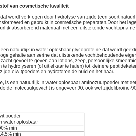
tof van cosmetische kwaliteit
dat wordt verkregen door hydrolyse van zijde (een soort natuur
ansformeerd en gebruikt in cosmetische preparaten.Door het la
uurlijk absorberend materiaal met een uitstekende vochtopname
een natuurlijk in water oplosbaar glycoproteïne dat wordt geëxtr
oge gehalte aan serine dat uitstekende vochtbehoudende eigens
ezacht gevoel te geven aan lotions, zeep, persoonlijke smeermi
e hydrolyseren (of uit elkaar te halen) tot kleinere peptidekete
jde-eiwitpoeders en hydrateren de huid en het haar.
ne, is een natuurlijk in water oplosbaar aminozuurpoeder met ee
elde molecuulgewicht is ongeveer 90, ook wel zijdefibroïne-
wit poeder
In water oplosbaar
90% min
14,5% min