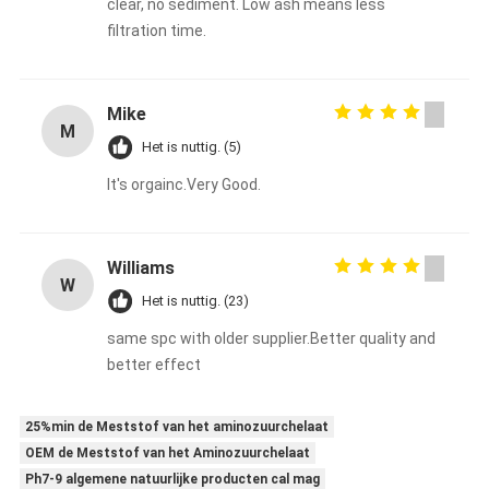
clear, no sediment. Low ash means less
filtration time.
Mike
M
Het is nuttig. (5)
It's orgainc.Very Good.
Williams
W
Het is nuttig. (23)
same spc with older supplier.Better quality and
better effect
25%min de Meststof van het aminozuurchelaat
OEM de Meststof van het Aminozuurchelaat
Ph7-9 algemene natuurlijke producten cal mag