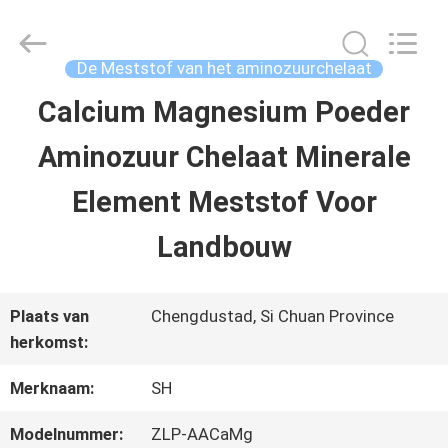
-
2026
Sichuan
Shihong
De Meststof van het aminozuurchelaat
Technology
Co.,Ltd.
Calcium Magnesium Poeder
HUIS
All
Rights
Aminozuur Chelaat Minerale
Reserved.
PRODUCTEN
Element Meststof Voor
Landbouw
VIDEOS
Plaats van
Chengdustad, Si Chuan Province
ONGEVEER
herkomst:
ONS
Merknaam:
SH
Modelnummer:
ZLP-AACaMg