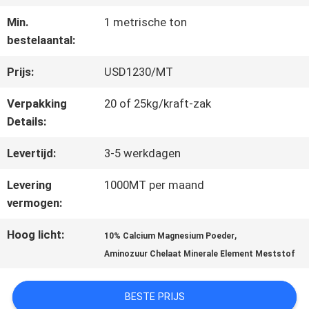
FABRIEKSREIS
Min.
1 metrische ton
bestelaantal:
KWALITEITSCONTROLE
Prijs:
USD1230/MT
Verpakking
20 of 25kg/kraft-zak
CONTACTEER
Details:
ONS
Levertijd:
3-5 werkdagen
Levering
1000MT per maand
VERZOEK
vermogen:
OM EEN
Hoog licht:
,
10% Calcium Magnesium Poeder
CITAAT
Aminozuur Chelaat Minerale Element Meststof
BESTE PRIJS
SITEMAP