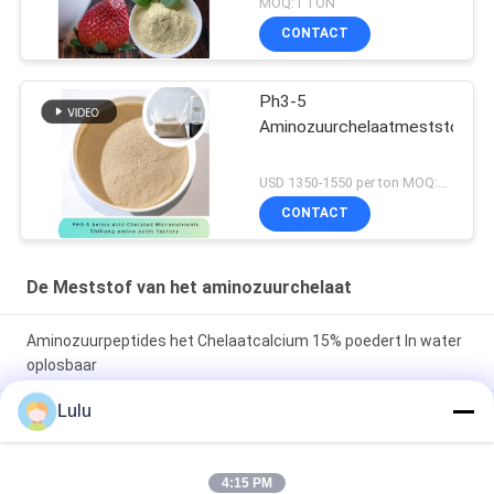
MOQ:1 TON
CONTACT
Ph3-5
Aminozuurchelaatmeststof
USD 1350-1550 per ton MOQ:1 metrische ton
CONTACT
De Meststof van het aminozuurchelaat
Aminozuurpeptides het Chelaatcalcium 15% poedert In water
oplosbaar
Lulu
Van het het Calciummagnesium van het aminozuurchelaat
het Borium Organische Vloeibare Meststof voor Agricutural-
Gewasseninstallaties
4:15 PM