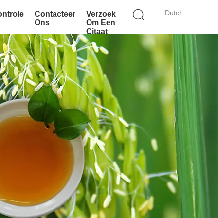
Dutch
ontrole
Contacteer
Verzoek
Ons
Om Een
Citaat