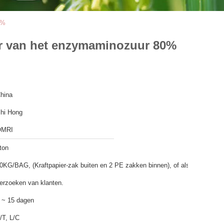
0%
r van het enzymaminozuur 80%
hina
hi Hong
OMRI
ton
0KG/BAG, (Kraftpapier-zak buiten en 2 PE zakken binnen), of als
erzoeken van klanten.
 ~ 15 dagen
/T, L/C