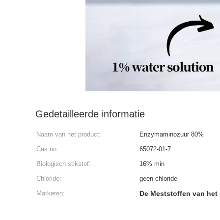
Gedetailleerde informatie
Naam van het product:
Enzymaminozuur 80%
Cas no.:
65072-01-7
Biologisch stikstof:
16% min
Chloride:
geen chloride
Markeren:
De Meststoffen van he