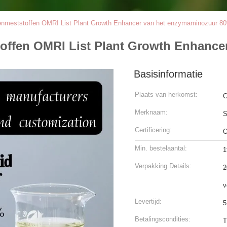
nmeststoffen OMRI List Plant Growth Enhancer van het enzymaminozuur 8
offen OMRI List Plant Growth Enhance
Basisinformatie
Plaats van herkomst:
C
Merknaam:
S
Certificering:
Min. bestelaantal:
1
Verpakking Details:
2
v
Levertijd:
5
Betalingscondities:
T