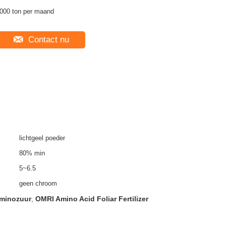
000 ton per maand
Contact nu
lichtgeel poeder
80% min
5~6.5
geen chroom
aminozuur
OMRI Amino Acid Foliar Fertilizer
,