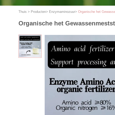
Thuis
>
Producten
>
Enzymaminozuur
>
Organische het Gewasse
Organische het Gewassenmestst