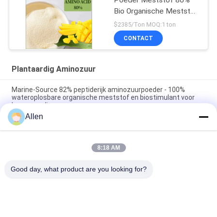
Poeder Meststof 80%
Bio Organische Meststof
Van Planten
$2385/Ton MOQ:1 ton
CONTACT
Plantaardig Aminozuur
Marine-Source 82% peptiderijk aminozuurpoeder - 100%
wateroplosbare organische meststof en biostimulant voor
hoogwaardige gewassen
Allen
Verbetering van de plantengroei en voeding van groenten met
aminozuren voor optimale groenteproductie
8:18 AM
Groente Aminozuur Aminozuur 90% poeder organische
oplossing voor optimale plantengroei
Good day, what product are you looking for?
populaire categorieën
Alle
De Meststof Van 
Aminozuur 