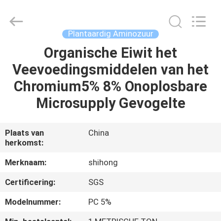
2026
Sichuan
Shihong
Technology
Co.,Ltd.
Plantaardig Aminozuur
All
Rights
Organische Eiwit het
HUIS
Reserved.
Veevoedingsmiddelen van het
PRODUCTEN
Chromium5% 8% Onoplosbare
Microsupply Gevogelte
VIDEOS
Plaats van
China
herkomst:
ONGEVEER
ONS
Merknaam:
shihong
Certificering:
SGS
FABRIEKSREIS
Modelnummer:
PC 5%