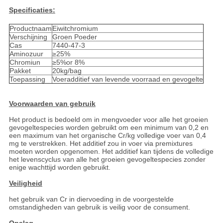
Specificaties:
Productnaam
Eiwitchromium
Verschijning
Groen Poeder
Cas
7440-47-3
Aminozuur
≥25%
Chromiun
≥5%or 8%
Pakket
20kg/bag
Toepassing
Voeradditief van levende voorraad en gevogelte
Voorwaarden van gebruik
Het product is bedoeld om in mengvoeder voor alle het groeien
gevogeltespecies worden gebruikt om een minimum van 0,2 en
een maximum van het organische Cr/kg volledige voer van 0,4
mg te verstrekken. Het additief zou in voer via premixtures
moeten worden opgenomen. Het additief kan tijdens de volledige
het levenscyclus van alle het groeien gevogeltespecies zonder
enige wachttijd worden gebruikt.
Veiligheid
het gebruik van Cr in diervoeding in de voorgestelde
omstandigheden van gebruik is veilig voor de consument.