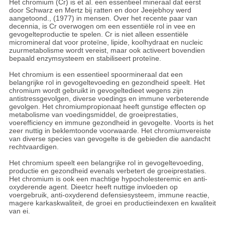
Het chromium (Cr) is et al. een essentieel mineraal dat eerst
door Schwarz en Mertz bij ratten en door Jeejebhoy werd
aangetoond., (1977) in mensen. Over het recente paar van
decennia, is Cr overwogen om een essentiële rol in vee en
gevogelteproductie te spelen. Cr is niet alleen essentiële
micromineral dat voor proteïne, lipide, koolhydraat en nucleic
zuurmetabolisme wordt vereist, maar ook activeert bovendien
bepaald enzymsysteem en stabiliseert proteïne.
Het chromium is een essentieel spoormineraal dat een
belangrijke rol in gevogeltevoeding en gezondheid speelt. Het
chromium wordt gebruikt in gevogeltedieet wegens zijn
antistressgevolgen, diverse voedings en immune verbeterende
gevolgen. Het chromiumpropionaat heeft gunstige effecten op
metabolisme van voedingsmiddel, de groeiprestaties,
voerefficiency en immune gezondheid in gevogelte. Voorts is het
zeer nuttig in beklemtoonde voorwaarde. Het chromiumvereiste
van diverse species van gevogelte is de gebieden die aandacht
rechtvaardigen.
Het chromium speelt een belangrijke rol in gevogeltevoeding,
productie en gezondheid evenals verbetert de groeiprestaties.
Het chromium is ook een machtige hypocholesteremic en anti-
oxyderende agent. Dieetcr heeft nuttige invloeden op
voergebruik, anti-oxyderend defensiesysteem, immune reactie,
magere karkaskwaliteit, de groei en productieindexen en kwaliteit
van ei.