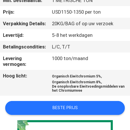
Min. bestelaantal:
1 METRISCHE TON
KWALITEITSCONTROLE
Prijs:
USD1150-1350 per ton
CONTACTEER
Verpakking Details:
20KG/BAG of op uw verzoek
ONS
Levertijd:
5-8 het werkdagen
Betalingscondities:
L/C, T/T
VERZOEK
OM EEN
Levering
1000 ton/maand
vermogen:
CITAAT
Hoog licht:
,
Organisch Eiwitchromium 5%
,
Organisch Eiwitchromium 8%
SITEMAP
De onoplosbare Eiwitvoedingsmiddelen van
het Chromiumvee
PRIVACYBELEID
BESTE PRIJS