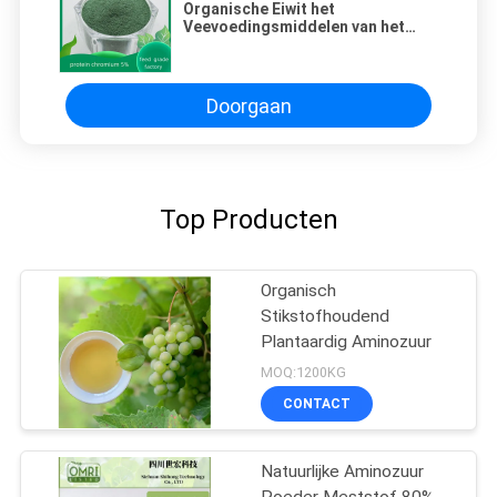
Organische Eiwit het
Veevoedingsmiddelen van het
Chromium5% 8% Onoplosbare
Microsupply Gevogelte
Doorgaan
Top Producten
Organisch
Stikstofhoudend
Plantaardig Aminozuur
MOQ:1200KG
CONTACT
Natuurlijke Aminozuur