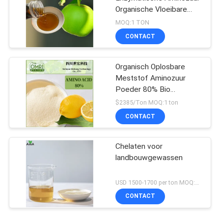
Organische Vloeibare
Meststof 50%
MOQ:1 TON
CONTACT
Organisch Oplosbare
Meststof Aminozuur
Poeder 80% Bio
Organische Meststof
$2385/Ton MOQ:1 ton
CONTACT
Chelaten voor
landbouwgewassen
USD 1500-1700 per ton MOQ:1 metrische ton
CONTACT