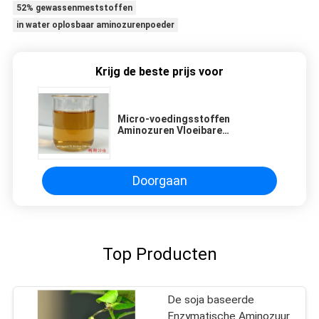
52% gewassenmeststoffen
in water oplosbaar aminozurenpoeder
Krijg de beste prijs voor
Micro-voedingsstoffen
Aminozuren Vloeibare
gewasenmest Koper IJzer Zink
Mangan Bor
Doorgaan
Top Producten
De soja baseerde
Enzymatische Aminozuur