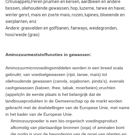
Citrusappels,Peren pruimen en kersen, aardbeien en andere
bessen, oliehoudende gewassen, hop, luzerne, tarwe en haver,
winter gerst, maïs en zoete maïs, rozen, lupines, bloeiende en
sierplanten, enz.
Andere: grasvelden en golfbanen, fairways, weidegronden,
hooi/weide (gras)
Aminozuurmeststoffuncties in gewassen:
Aminozuurmicrovoedingsmiddelen worden in een breed scala
gebruikt, van voedselgewassen (rijst, tarwe, maïs) tot
oliehoudende gewassen (canola, sojabonen, pinda's), evenals
cashgewassen (katoen, thee, tabak, moerbeien),vruchten
(appels)In de eerste plaats is het belangrijk dat de
landbouwprodukten in de Gemeenschap op de markt worden
gebracht met de doelstellingen van de Europese Unie, met name
in het kader van de Europese Unie.
Aminozuurpoeder is een bio-organisch voedingsproduct
afkomstig van plantaardige bronnen (soja) of aminalen bont
die nodig is voor de bevordering van de groei van planten en