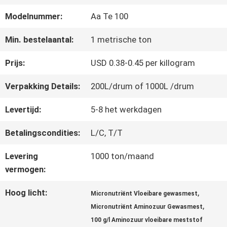
FABRIEKSREIS
Modelnummer:
Aa Te 100
KWALITEITSCONTROLE
Min. bestelaantal:
1 metrische ton
Prijs:
USD 0.38-0.45 per killogram
CONTACTEER
Verpakking Details:
200L/drum of 1000L /drum
ONS
Levertijd:
5-8 het werkdagen
Betalingscondities:
L/C, T/T
VERZOEK
Levering
1000 ton/maand
OM EEN
vermogen:
CITAAT
Hoog licht:
,
Micronutriënt Vloeibare gewasmest
,
Micronutriënt Aminozuur Gewasmest
SITEMAP
100 g/l Aminozuur vloeibare meststof