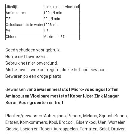
Uiterlijk
donkerbruine vloeistof
Aminozuren
100 g/l min
TE
20 g/l min
Oplosbaarheid in water
100% min
PH
4-6
Chloor
Maximaal 3%
Goed schudden voor gebruik.
Hou je niet bevriezen.
Gebruik het niet onverdund.
Als het over twee uur regent, doe je het opnieuw aan.
Bewaren op een droge plaats
Gewassen van
Gewasenmeststof Micro-voedingsstoffen
Aminozuren Vloeibare meststof Koper IJzer Zink Mangan
Boron Voor groenten en fruit:
Planten/gewassen: Aubergines, Pepers, Melons, Squash Beans,
Ertsen, Komkommers, Kool, Broccoli, Bloemkool, Uien, Wortelen,
Cicorie, Loeien en Rapen, Aardappelen, Tomaten, Salat, Druiven,