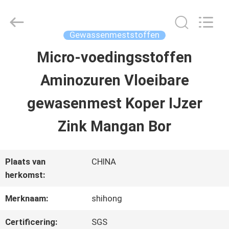
-
2026
Sichuan
Shihong
Gewassenmeststoffen
Technology
Co.,Ltd.
Micro-voedingsstoffen
HUIS
All
Rights
Aminozuren Vloeibare
Reserved.
PRODUCTEN
gewasenmest Koper IJzer
Zink Mangan Bor
VIDEOS
Plaats van
CHINA
ONGEVEER
herkomst:
ONS
Merknaam:
shihong
Certificering:
SGS