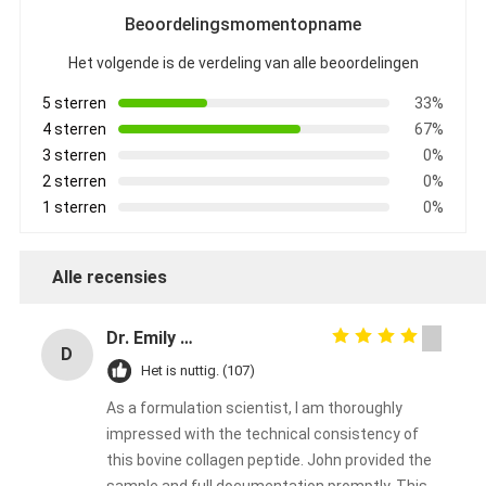
Beoordelingsmomentopname
Het volgende is de verdeling van alle beoordelingen
5 sterren
33%
4 sterren
67%
3 sterren
0%
2 sterren
0%
1 sterren
0%
Alle recensies
Dr. Emily Carter
D
Het is nuttig. (107)
As a formulation scientist, I am thoroughly
impressed with the technical consistency of
this bovine collagen peptide. John provided the
sample and full documentation promptly. This