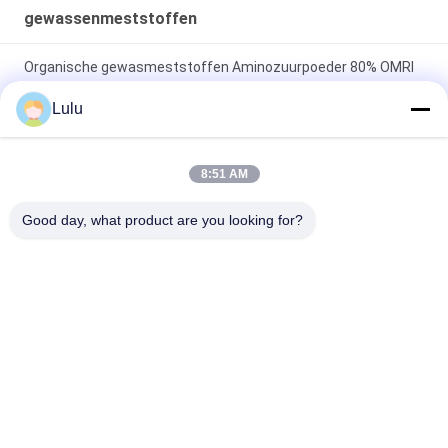
gewassenmeststoffen
Organische gewasmeststoffen Aminozuurpoeder 80% OMRI
vermeld als biostimulantia voor de landbouw
Lulu
Organisch Bladca van de Stikstofmeststof Aminozuur
Chelated In water oplosbaar Boriumpoeder 100%
8:51 AM
Organische Bladmeststoffenaminozuur Chelated Ca
Good day, what product are you looking for?
Vloeibare het Gewassenmeststoffen van Mg
populaire categorieën
Alle
De Meststof Van 
Aminozuur 
Het 
Vloeibare Meststof
Aminozuurpoeder
Pepton
Collageenpeptide