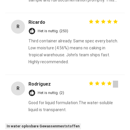
will be our go‑to collagen supplier for the coming
year. Highly recommended for any serious food
or supplement brand.
Ricardo
R
Het is nuttig. (253)
Third container already. Same spec every batch.
Low moisture (4.56%) means no caking in
tropical warehouse. John’s team ships fast.
Highly recommended.
Rodríguez
R
Het is nuttig. (2)
Good for liquid formulation.The water-soluble
liquid is transparent.
In water oplosbare Gewassenmeststoffen