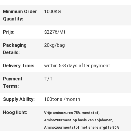
Minimum Order
1000KG
KWALITEITSCONTROLE
Quantity:
Prijs:
$2276/Mt
CONTACTEER
Packaging
20kg/bag
ONS
Details:
Delivery Time:
within 5-8 days after payment
VERZOEK
Payment
T/T
Terms:
OM EEN
CITAAT
Supply Ability:
100tons /month
Hoog licht:
,
Vrije aminozuren 75% meststof
,
SITEMAP
Aminozuurmest op basis van sojabonen
Aminozuurmeststof met snelle afgifte 80%