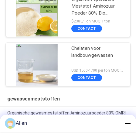
Meststof Aminozuur
Poeder 80% Bio
Organische Meststof
$2385/Ton MOQ:1 ton
CONTACT
Chelaten voor
landbouwgewassen
USD 1500-1700 per ton MOQ:1 metrische ton
CONTACT
gewassenmeststoffen
Organische gewasmeststoffen Aminozuurpoeder 80% OMRI
vermeld als biostimulantia voor de landbouw
Allen
Organisch Bladca van de Stikstofmeststof Aminozuur