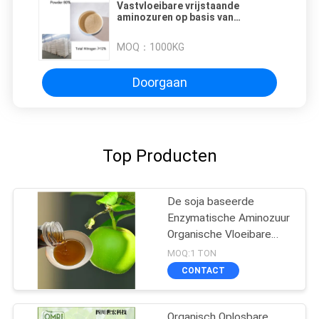
Vastvloeibare vrijstaande
aminozuren op basis van
sojabonen 75%
Aminozuurmeststof 80%
MOQ：
1000KG
Doorgaan
Top Producten
De soja baseerde
Enzymatische Aminozuur
Organische Vloeibare
Meststof 50%
MOQ:1 TON
CONTACT
Organisch Oplosbare