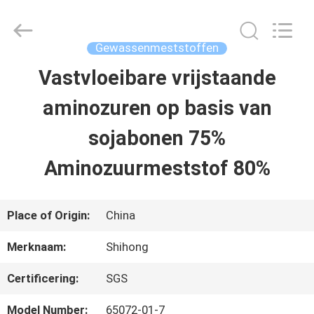
-
2026
Sichuan
Shihong
Gewassenmeststoffen
Technology
Co.,Ltd.
Vastvloeibare vrijstaande
HUIS
All
Rights
Reserved.
aminozuren op basis van
PRODUCTEN
sojabonen 75%
Aminozuurmeststof 80%
VIDEOS
Place of Origin:
China
ONGEVEER
Merknaam:
Shihong
ONS
Certificering:
SGS
FABRIEKSREIS
Model Number:
65072-01-7