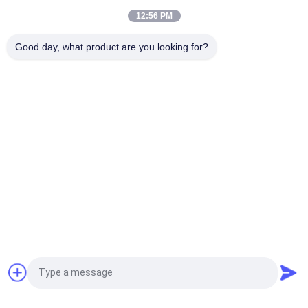
Chelated In water oplosbaar Boriumpoeder 100%
12:56 PM
Organische Bladmeststoffenaminozuur Chelated Ca
Good day, what product are you looking for?
Vloeibare het Gewassenmeststoffen van Mg
populaire categorieën
Alle
De Meststof Van 
Aminozuur 
Het 
Vloeibare Meststof
Aminozuurpoeder
Pepton
Collageenpeptide
Aminozuur Chelated 
Enzymaminozuur
Micronutrients
Aminozuur 
Aminozuur 80%
Vraag een offerte aan
Organische 
Meststof