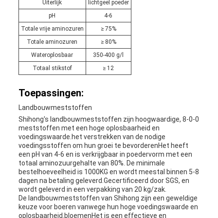
Uiterlijk
lichtgeel poeder
pH
4-6
Totale vrije aminozuren
≥ 75%
Totale aminozuren
≥ 80%
Wateroplosbaar
350-400 g/l
Totaal stikstof
≥ 12
Toepassingen:
Landbouwmeststoffen
Shihong's landbouwmeststoffen zijn hoogwaardige, 8-0-0
meststoffen met een hoge oplosbaarheid en
voedingswaarde.het verstrekken van de nodige
voedingsstoffen om hun groei te bevorderenHet heeft
een pH van 4-6 en is verkrijgbaar in poedervorm met een
totaal aminozuurgehalte van 80%. De minimale
bestelhoeveelheid is 1000KG en wordt meestal binnen 5-8
dagen na betaling geleverd.Gecertificeerd door SGS, en
wordt geleverd in een verpakking van 20 kg/zak.
De landbouwmeststoffen van Shihong zijn een geweldige
keuze voor boeren vanwege hun hoge voedingswaarde en
oplosbaarheid.bloemenHet is een effectieve en