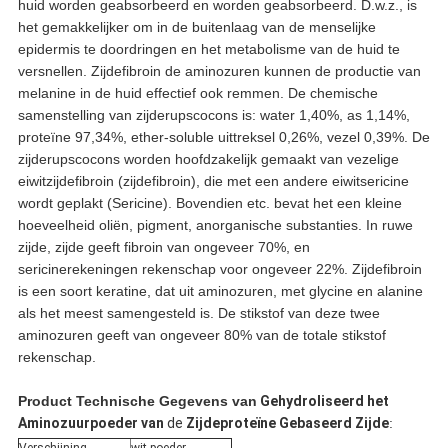
huid worden geabsorbeerd en worden geabsorbeerd. D.w.z., is
het gemakkelijker om in de buitenlaag van de menselijke
epidermis te doordringen en het metabolisme van de huid te
versnellen. Zijdefibroin de aminozuren kunnen de productie van
melanine in de huid effectief ook remmen. De chemische
samenstelling van zijderupscocons is: water 1,40%, as 1,14%,
proteïne 97,34%, ether-soluble uittreksel 0,26%, vezel 0,39%. De
zijderupscocons worden hoofdzakelijk gemaakt van vezelige
eiwitzijdefibroin (zijdefibroin), die met een andere eiwitsericine
wordt geplakt (Sericine). Bovendien etc. bevat het een kleine
hoeveelheid oliën, pigment, anorganische substanties. In ruwe
zijde, zijde geeft fibroin van ongeveer 70%, en
sericinerekeningen rekenschap voor ongeveer 22%. Zijdefibroin
is een soort keratine, dat uit aminozuren, met glycine en alanine
als het meest samengesteld is. De stikstof van deze twee
aminozuren geeft van ongeveer 80% van de totale stikstof
rekenschap.
Product Technische Gegevens
van
Gehydroliseerd het
Aminozuurpoeder van
de
Zijdeproteïne Gebaseerd Zijde
: