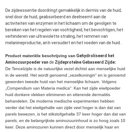
De zijdeessentie doordringt gemakkelijk in dermis van de huid,
snel door de huid, geabsorbeerd en deelneemt aan de
activiteiten van enzymen in het lichaam om de gevolgen te
bereiken van het regelen van vochtigheid, het bevochtigen, het
verhinderen van ultraviolette straling, het remmen van
melanineproductie, anti-veroudert en het voeden van de huid.
Product materiële beschrijving
van
Gehydroliseerd het
Aminozuurpoeder van
de
Zijdeproteïne Gebaseerd Zijde
:
De Tencelzijde is de natuurlijke vezel dichtst aan menselijke huid
in de wereld. Het wordt genoemd „vezelkoningin“ en is genoemd
geworden tweede huid van het menselijke lichaam. Volgens
„Compendium van Materia medica“: Kan het zijde eiwitpoeder
huid donkere vlekken elimineren en etterende dermatitis
behandelen. De moderne medische experimenten hebben
verder dat het eiwitgehalte van zijde veel hoger is dan dat van
parels bewezen, is het stikstofgehalte 37 keer hoger dan dat van
parels, en de belangrijkste aminozuurinhoud is zo hoog zoals 10
keer. Deze aminozuren kunnen direct door menselijk haar en