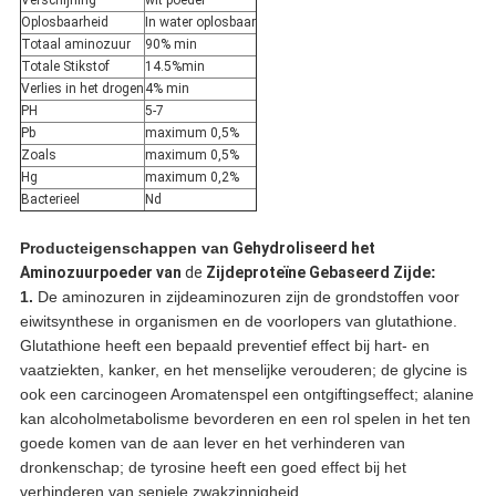
Verschijning
wit poeder
Oplosbaarheid
In water oplosbaar
Totaal aminozuur
90% min
Totale Stikstof
14.5%min
Verlies in het drogen
4% min
PH
5-7
Pb
maximum 0,5%
Zoals
maximum 0,5%
Hg
maximum 0,2%
Bacterieel
Nd
Producteigenschappen
van
Gehydroliseerd het
Aminozuurpoeder van
de
Zijdeproteïne Gebaseerd Zijde
:
1.
De aminozuren in zijdeaminozuren zijn de grondstoffen voor
eiwitsynthese in organismen en de voorlopers van glutathione.
Glutathione heeft een bepaald preventief effect bij hart- en
vaatziekten, kanker, en het menselijke verouderen; de glycine is
ook een carcinogeen Aromatenspel een ontgiftingseffect; alanine
kan alcoholmetabolisme bevorderen en een rol spelen in het ten
goede komen van de aan lever en het verhinderen van
dronkenschap; de tyrosine heeft een goed effect bij het
verhinderen van seniele zwakzinnigheid.