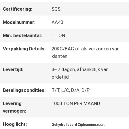
FABRIEKSREIS
Certificering:
SGS
KWALITEITSCONTROLE
Modelnummer:
AA40
Min. bestelaantal:
1 TON
CONTACTEER
Verpakking Details:
20KG/BAG of als verzoeken van
klanten.
ONS
Levertijd:
3~7 dagen, afhankelijk van
ordetijd
VERZOEK
Betalingscondities:
T/T, L/C, D/A, D/P
OM EEN
Levering
1000 TON PER MAAND
CITAAT
vermogen:
Hoog licht:
,
SITEMAP
Gehydroliseerd Zijdeaminozuur