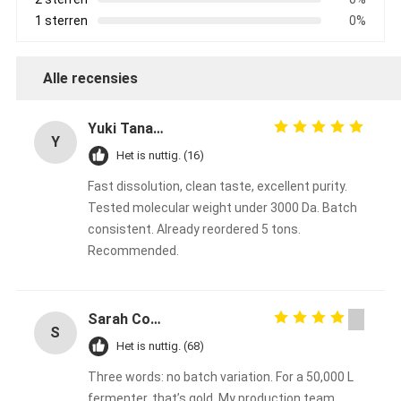
1 sterren
0%
Alle recensies
Yuki Tanaka
Y
Het is nuttig. (16)
Fast dissolution, clean taste, excellent purity.
Tested molecular weight under 3000 Da. Batch
consistent. Already reordered 5 tons.
Recommended.
Sarah Connors
S
Het is nuttig. (68)
Three words: no batch variation. For a 50,000 L
fermenter, that’s gold. My production team