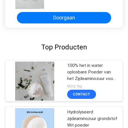
Zijdeproteïne Gebaseerde Zijde
Schoonheidsmiddelen van SAAs
Doorgaan
Top Producten
100% het in water
oplosbare Poeder van
het Zijdeaminozuur voor
Haarveredelingsmiddel
MOQ:1kg
CONTACT
Hydrolyseerd
zijdeaminozuur grondstof
Wit poeder