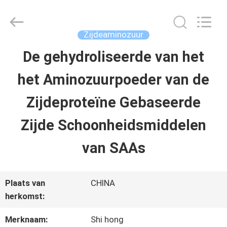
-
2026
Sichuan
Shihong
Zijdeaminozuur
Technology
Co.,Ltd.
De gehydroliseerde van het
HUIS
All
Rights
het Aminozuurpoeder van de
Reserved.
PRODUCTEN
Zijdeproteïne Gebaseerde
Zijde Schoonheidsmiddelen
VIDEOS
van SAAs
ONGEVEER
Plaats van
CHINA
ONS
herkomst:
Merknaam:
Shi hong