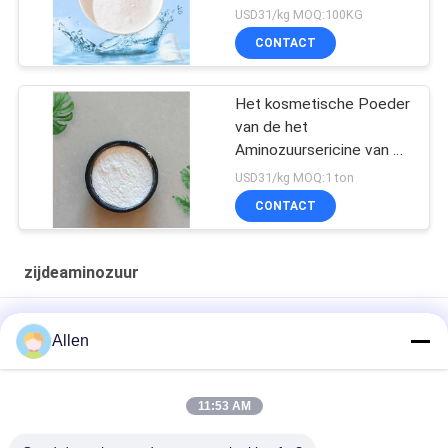
USD31/kg MOQ:100KG
CONTACT
Het kosmetische Poeder
van de het
Aminozuursericine van de
Rangzijde voor het
USD31/kg MOQ:1 ton
Gezichtsmasker van het
CONTACT
Haarveredelingsmiddel
zijdeaminozuur
Cas 96690-41-4 Gehydroliseerd Zijde Eiwit Wit Poeder
Allen
In water oplosbare zijde-aminozuurpoeder Grondstof van
cosmetische kwaliteit
11:53 AM
Kosmetisch van het het Aminozuurpoeder van de Rangzijde