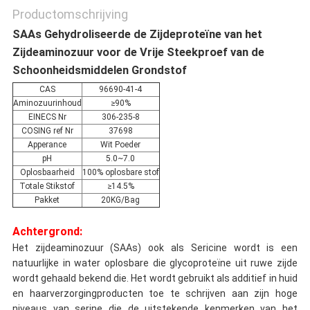
Productomschrijving
SAAs Gehydroliseerde de Zijdeproteïne van het
Zijdeaminozuur voor de Vrije Steekproef van de
Schoonheidsmiddelen Grondstof
CAS
96690-41-4
Aminozuurinhoud
≥90%
EINECS Nr
306-235-8
COSING ref Nr
37698
Apperance
Wit Poeder
pH
5.0~7.0
Oplosbaarheid
100% oplosbare stof
Totale Stikstof
≥14.5%
Pakket
20KG/Bag
Achtergrond:
Het zijdeaminozuur (SAAs) ook als Sericine wordt is een
natuurlijke in water oplosbare die glycoproteïne uit ruwe zijde
wordt gehaald bekend die. Het wordt gebruikt als additief in huid
en haarverzorgingproducten toe te schrijven aan zijn hoge
niveaus van serine die de uitstekende kenmerken van het