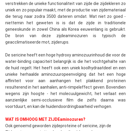
verstrekken de unieke functionaliteit van zijde die zijdekleren zo
uniek en zo populair maakt, met de productie van zijdemateriaal
die terug naar zodra 3500 dateren omdat. Wat niet zo goed -
niettemin het geweten is is dat de zijde in traditionele
geneeskunde in zowel China als Korea eeuwenlang is gebruikt.
De bron van deze zijdeaminozuren is typisch de
geacclimatiseerde mot, zijderups.
De sericine heeft een hoge hydroxy aminozuurinhoud die voor de
water-binding capaciteit belangrijk is die het vochtgehalte van
de huid regelt. Het heeft ook een uniek koolhydraatdeel en een
unieke herhaalde aminozuuropeenvolging dat het een hoge
affiniteit voor aan aanhangen het plakkend proteïnen
resulterend in het aanhalen, anti-rimpeleffect geven. Bovendien
wegens zijn hoogte - het molecuulgewicht, het verlaat een
aanzienlijke semi-occlusieve film die zelfs daarna was
voortduurt, en kan de huidendoordringbaarheid verhogen.
WAT IS OMHOOG MET ZIJDEaminozuren?
Ook genoemd geworden zijdeproteïne of sericine, zijn de