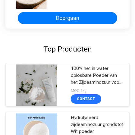
Zijdeaminozuur voor
Schoonheidsmiddelen Grondstof
Doorgaan
Top Producten
100% het in water
oplosbare Poeder van
het Zijdeaminozuur voor
Haarveredelingsmiddel
MOQ:1kg
CONTACT
Hydrolyseerd
zijdeaminozuur grondstof
Wit poeder