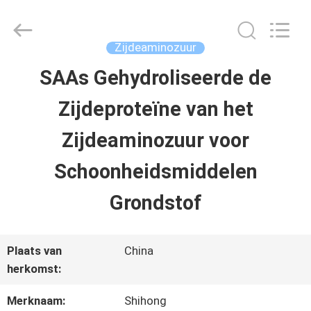
-
2026
Sichuan
Shihong
Zijdeaminozuur
Technology
Co.,Ltd.
SAAs Gehydroliseerde de
HUIS
All
Rights
Zijdeproteïne van het
Reserved.
PRODUCTEN
Zijdeaminozuur voor
Schoonheidsmiddelen
VIDEOS
Grondstof
ONGEVEER
Plaats van
China
ONS
herkomst:
Merknaam:
Shihong