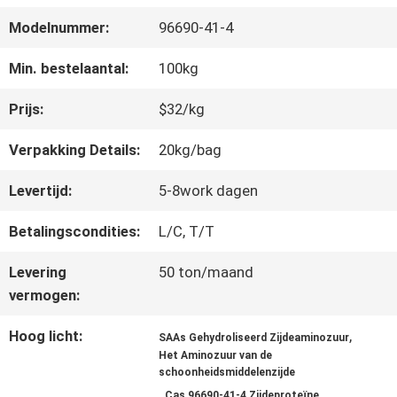
FABRIEKSREIS
Modelnummer:
96690-41-4
KWALITEITSCONTROLE
Min. bestelaantal:
100kg
Prijs:
$32/kg
CONTACTEER
Verpakking Details:
20kg/bag
ONS
Levertijd:
5-8work dagen
Betalingscondities:
L/C, T/T
VERZOEK
Levering
50 ton/maand
OM EEN
vermogen:
CITAAT
Hoog licht:
,
SAAs Gehydroliseerd Zijdeaminozuur
Het Aminozuur van de
schoonheidsmiddelenzijde
SITEMAP
,
Cas 96690-41-4 Zijdeproteïne