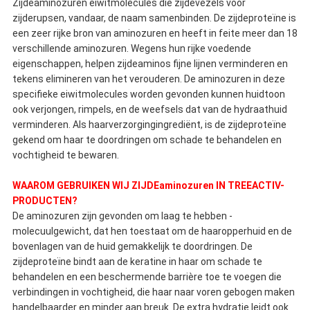
Zijdeaminozuren eiwitmolecules die zijdevezels voor
zijderupsen, vandaar, de naam samenbinden. De zijdeproteïne is
een zeer rijke bron van aminozuren en heeft in feite meer dan 18
verschillende aminozuren. Wegens hun rijke voedende
eigenschappen, helpen zijdeaminos fijne lijnen verminderen en
tekens elimineren van het verouderen. De aminozuren in deze
specifieke eiwitmolecules worden gevonden kunnen huidtoon
ook verjongen, rimpels, en de weefsels dat van de hydraathuid
verminderen. Als haarverzorgingingrediënt, is de zijdeproteïne
gekend om haar te doordringen om schade te behandelen en
vochtigheid te bewaren.
WAAROM GEBRUIKEN WIJ ZIJDEaminozuren IN TREEACTIV-
PRODUCTEN?
De aminozuren zijn gevonden om laag te hebben -
molecuulgewicht, dat hen toestaat om de haaropperhuid en de
bovenlagen van de huid gemakkelijk te doordringen. De
zijdeproteïne bindt aan de keratine in haar om schade te
behandelen en een beschermende barrière toe te voegen die
verbindingen in vochtigheid, die haar naar voren gebogen maken
handelbaarder en minder aan breuk. De extra hydratie leidt ook