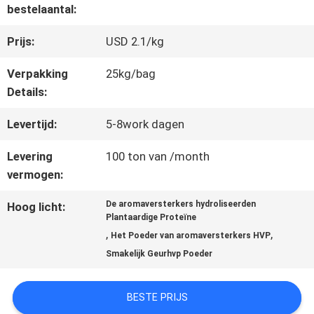
FABRIEKSREIS
bestelaantal:
Prijs:
USD 2.1/kg
KWALITEITSCONTROLE
Verpakking
25kg/bag
Details:
CONTACTEER
Levertijd:
5-8work dagen
ONS
Levering
100 ton van /month
vermogen:
VERZOEK
De aromaversterkers hydroliseerden
Hoog licht:
Plantaardige Proteïne
OM EEN
,
,
Het Poeder van aromaversterkers HVP
CITAAT
Smakelijk Geurhvp Poeder
BESTE PRIJS
SITEMAP