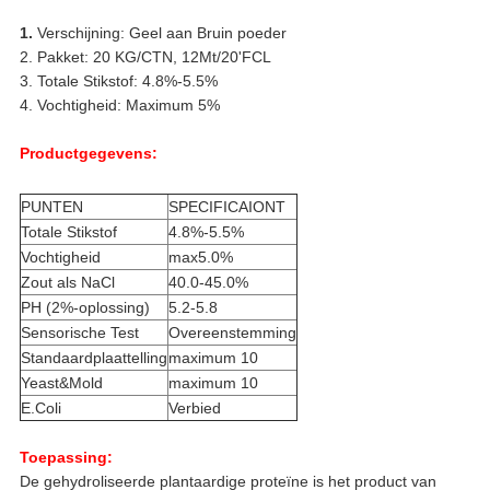
1.
Verschijning: Geel aan Bruin poeder
2. Pakket: 20 KG/CTN, 12Mt/20'FCL
3. Totale Stikstof: 4.8%-5.5%
4. Vochtigheid: Maximum 5%
Productgegevens:
PUNTEN
SPECIFICAIONT
Totale Stikstof
4.8%-5.5%
Vochtigheid
max5.0%
Zout als NaCl
40.0-45.0%
PH (2%-oplossing)
5.2-5.8
Sensorische Test
Overeenstemming
Standaardplaattelling
maximum 10
Yeast&Mold
maximum 10
E.Coli
Verbied
Toepassing:
De gehydroliseerde plantaardige proteïne is het product van