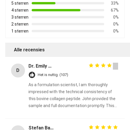
5 sterren
33%
4 sterren
67%
3 sterren
0%
2 sterren
0%
1 sterren
0%
Alle recensies
Dr. Emily Carter
D
Het is nuttig. (107)
As a formulation scientist, I am thoroughly
impressed with the technical consistency of
this bovine collagen peptide. John provided the
sample and full documentation promptly. This
will be our go‑to collagen supplier for the coming
year. Highly recommended for any serious food
or supplement brand.
Stefan Bauer