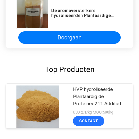
De aromaversterkers
hydroliseerden Plantaardige
Proteïne/HVP-Poeder
Doorgaan
Top Producten
HVP hydroliseerde
Plantaardig de
Proteïnee211 Additief
voor levensmiddelen van
USD 2.1/kg MOQ:500kg
de Poedersoja
CONTACT