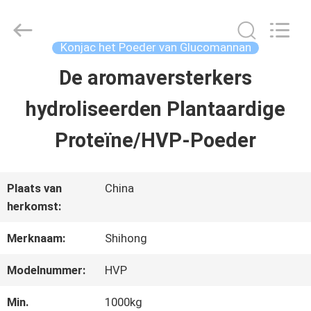
-
2026
Sichuan
Shihong
Konjac het Poeder van Glucomannan
Technology
Co.,Ltd.
De aromaversterkers
HUIS
All
Rights
hydroliseerden Plantaardige
Reserved.
PRODUCTEN
Proteïne/HVP-Poeder
VIDEOS
Plaats van
China
herkomst:
ONGEVEER
Merknaam:
Shihong
ONS
Modelnummer:
HVP
Min.
1000kg